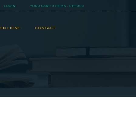
LOGIN
YOUR CART:
0 ITEMS
-
CHF0.00
EN LIGNE
CONTACT