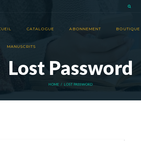
CUEIL
CATALOGUE
ABONNEMENT
BOUTIQUE 
MANUSCRITS
Lost Password
HOME
LOST PASSWORD