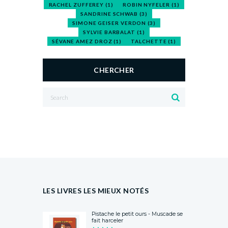
RACHEL ZUFFEREY
(1)
ROBIN NYFELER
(1)
SANDRINE SCHWAB
(3)
SIMONE GEISER VERDON
(3)
SYLVIE BARBALAT
(1)
SÉVANE AMEZ DROZ
(1)
TALCHETTE
(1)
CHERCHER
LES LIVRES LES MIEUX NOTÉS
Pistache le petit ours - Muscade se
fait harceler