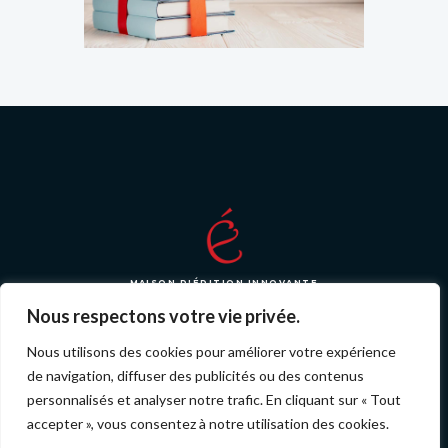
MAISON D'ÉDITION INNOVANTE
Nous respectons votre vie privée.
Nous utilisons des cookies pour améliorer votre expérience
de navigation, diffuser des publicités ou des contenus
© 2026 Tous droits réservé par i-liredition jeunesse
personnalisés et analyser notre trafic. En cliquant sur « Tout
SARL
Mentions Légales
et
Politique de Confidentialité
.
accepter », vous consentez à notre utilisation des cookies.