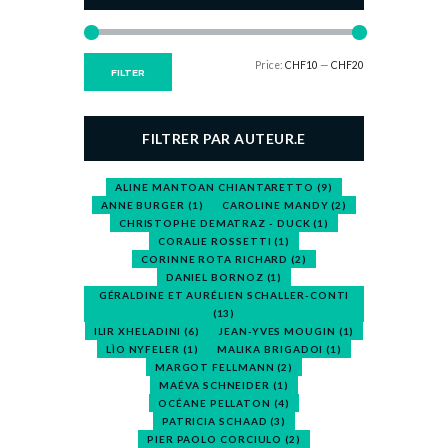
Price:
CHF10
—
CHF20
Min
Max
FILTER
price
price
FILTRER PAR AUTEUR.E
ALINE MANTOAN CHIANTARETTO
(9)
ANNE BURGER
(1)
CAROLINE MANDY
(2)
CHRISTOPHE DEMATRAZ - DUCK
(1)
CORALIE ROSSETTI
(1)
CORINNE ROTA RICHARD
(2)
DANIEL BORNOZ
(1)
GÉRALDINE ET AURÉLIEN SCHALLER-CONTI
(13)
ILIR XHELADINI
(6)
JEAN-YVES MOUGIN
(1)
LÌO NYFELER
(1)
MALIKA BRIGADOI
(1)
MARGOT FELLMANN
(2)
MAÉVA SCHNEIDER
(1)
OCÉANE PELLATON
(4)
PATRICIA SCHAAD
(3)
PIER PAOLO CORCIULO
(2)