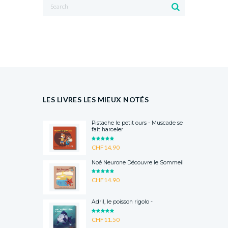
LES LIVRES LES MIEUX NOTÉS
Pistache le petit ours - Muscade se
fait harceler
RATED
CHF
14.90
5.00
OUT
OF 5
Noé Neurone Découvre le Sommeil
RATED
CHF
14.90
5.00
OUT
OF 5
Adril, le poisson rigolo -
RATED
CHF
11.50
5.00
OUT
OF 5