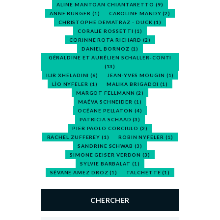
ALINE MANTOAN CHIANTARETTO
(9)
ANNE BURGER
(1)
CAROLINE MANDY
(2)
CHRISTOPHE DEMATRAZ - DUCK
(1)
CORALIE ROSSETTI
(1)
CORINNE ROTA RICHARD
(2)
DANIEL BORNOZ
(1)
GÉRALDINE ET AURÉLIEN SCHALLER-CONTI
(13)
ILIR XHELADINI
(6)
JEAN-YVES MOUGIN
(1)
LÌO NYFELER
(1)
MALIKA BRIGADOI
(1)
MARGOT FELLMANN
(2)
MAÉVA SCHNEIDER
(1)
OCÉANE PELLATON
(4)
PATRICIA SCHAAD
(3)
PIER PAOLO CORCIULO
(2)
RACHEL ZUFFEREY
(1)
ROBIN NYFELER
(1)
SANDRINE SCHWAB
(3)
SIMONE GEISER VERDON
(3)
SYLVIE BARBALAT
(1)
SÉVANE AMEZ DROZ
(1)
TALCHETTE
(1)
CHERCHER