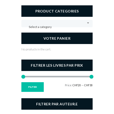
PRODUCT CATEGORIES
Select a category
VOTRE PANIER
No products in the cart.
FILTRER LES LIVRES PAR PRIX
Price:
CHF20
—
CHF30
Min
Max
FILTER
price
price
FILTRER PAR AUTEUR.E