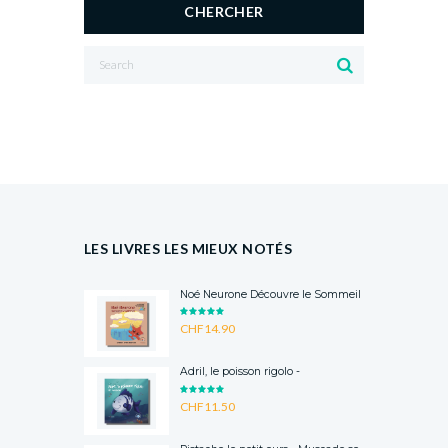
CHERCHER
LES LIVRES LES MIEUX NOTÉS
Noé Neurone Découvre le Sommeil
RATED
CHF
14.90
5.00
OUT
OF 5
Adril, le poisson rigolo -
RATED
CHF
11.50
5.00
OUT
OF 5