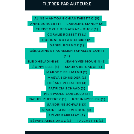
FILTRER PAR AUTEUR.E
ALINE MANTOAN CHIANTARETTO
(9)
ANNE BURGER
(1)
CAROLINE MANDY
(2)
CHRISTOPHE DEMATRAZ - DUCK
(1)
CORALIE ROSSETTI
(1)
CORINNE ROTA RICHARD
(2)
DANIEL BORNOZ
(1)
GÉRALDINE ET AURÉLIEN SCHALLER-CONTI
(13)
ILIR XHELADINI
(6)
JEAN-YVES MOUGIN
(1)
LÌO NYFELER
(1)
MALIKA BRIGADOI
(1)
MARGOT FELLMANN
(2)
MAÉVA SCHNEIDER
(1)
OCÉANE PELLATON
(4)
PATRICIA SCHAAD
(3)
PIER PAOLO CORCIULO
(2)
RACHEL ZUFFEREY
(1)
ROBIN NYFELER
(1)
SANDRINE SCHWAB
(3)
SIMONE GEISER VERDON
(3)
SYLVIE BARBALAT
(1)
SÉVANE AMEZ DROZ
(1)
TALCHETTE
(1)