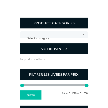
PRODUCT CATEGORIES
Select a category
VOTRE PANIER
No products in the cart.
FILTRER LES LIVRES PAR PRIX
Price:
CHF20
—
CHF30
Min
Max
FILTER
price
price