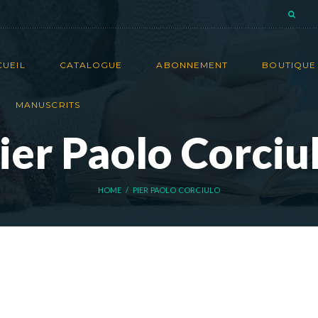
CUEIL
CATALOGUE
ABONNEMENT
BOUTIQUE 
MANUSCRITS
ier Paolo Corciu
HOME
PIER PAOLO CORCIULO