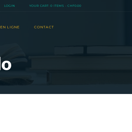
LOGIN
YOUR CART:
0 ITEMS
-
CHF0.00
EN LIGNE
CONTACT
lo