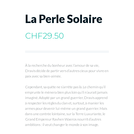
La Perle Solaire
CHF
29.50
À la recherche du bonheur avec l’amour de sa vie,
Dravis décide de partir vers d’autres cieux pour vivre en
paix avec sa bien-aimée.
Cependant, sa quête ne s’arrête pas là. Le chemin qu’il
emprunte le mènera bien plus loin qu’il n’aurait jamais
imaginé. Adopté par un grand guerrier, Dravis apprend
à respecter les règles du clan et, surtout, à manier les
armes pour devenir lui-même un grand guerrier. Mais
dans une contrée lointaine, sur la Terre Luxuriante, le
Grand Empereur Ravhen Waeros nourrit d’autres
ambitions : il veut changer le monde à son image.