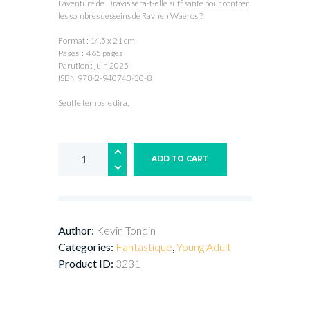
L’aventure de Dravis sera-t-elle suffisante pour contrer
les sombres desseins de Ravhen Waeros ?
Format : 14,5 x 21 cm
Pages : 465 pages
Parution : juin 2025
ISBN 978-2-940743-30-8
Seul le temps le dira.
ADD TO CART
Author:
Kevin Tondin
Categories:
Fantastique
,
Young Adult
Product ID:
3231