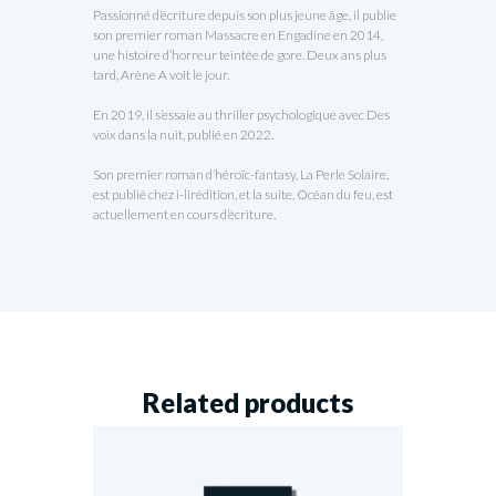
Passionné d’écriture depuis son plus jeune âge, il publie
son premier roman Massacre en Engadine en 2014,
une histoire d’horreur teintée de gore. Deux ans plus
tard, Arène A voit le jour.
En 2019, il s’essaie au thriller psychologique avec Des
voix dans la nuit, publié en 2022.
Son premier roman d’héroïc-fantasy, La Perle Solaire,
est publié chez i-lirédition, et la suite, Océan du feu, est
actuellement en cours d’écriture.
Related products