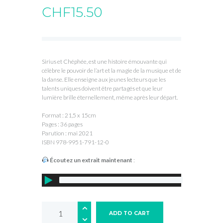
CHF
15.50
Sirius et Chéphée, est une histoire émouvante qui
célèbre le pouvoir de l’art et la magie de la musique et de
la danse. Elle enseigne aux jeunes lecteurs que les
talents uniques doivent être partagés et que leur
lumière brille éternellement, même après leur départ.
Format : 21,5 x 15cm
Pages : 36 pages
Parution : mai 2021
ISBN 978-9951-791-12-0
Écoutez un extrait maintenant
:
ADD TO CART