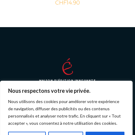
CHF
14.90
5.00
out of 5
MAISON D'ÉDITION INNOVANTE
Nous respectons votre vie privée.
Nous utilisons des cookies pour améliorer votre expérience
de navigation, diffuser des publicités ou des contenus
© 2026 Tous droits réservé par i-liredition jeunesse
personnalisés et analyser notre trafic. En cliquant sur « Tout
SARL
Mentions Légales
et
Politique de Confidentialité
.
accepter », vous consentez à notre utilisation des cookies.