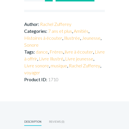
Author:
Rachel Zufferey
Categories:
7 ans et plus
,
Amitiés
,
Histoires à écouter
,
Illustrée
,
Jeunesse
,
Sonore
Tags:
dance
,
Frères
,
livre à écouter
,
Livre
à offrir
,
Livre Illustré
,
Livre jeunesse
,
Livre sonore
,
musique
,
Rachel Zufferey
,
voyager
Product ID:
1710
DESCRIPTION
REVIEWS (0)