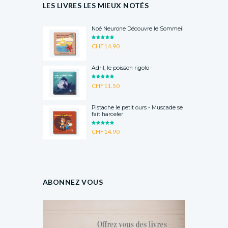
LES LIVRES LES MIEUX NOTÉS
Noé Neurone Découvre le Sommeil
RATED
CHF
14.90
5.00
OUT
OF 5
Adril, le poisson rigolo -
RATED
CHF
11.50
5.00
OUT
OF 5
Pistache le petit ours - Muscade se
fait harceler
RATED
CHF
14.90
5.00
OUT
OF 5
ABONNEZ VOUS