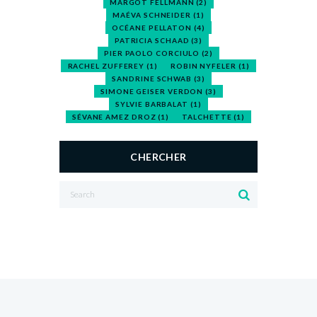
MARGOT FELLMANN
(2)
MAÉVA SCHNEIDER
(1)
OCÉANE PELLATON
(4)
PATRICIA SCHAAD
(3)
PIER PAOLO CORCIULO
(2)
RACHEL ZUFFEREY
(1)
ROBIN NYFELER
(1)
SANDRINE SCHWAB
(3)
SIMONE GEISER VERDON
(3)
SYLVIE BARBALAT
(1)
SÉVANE AMEZ DROZ
(1)
TALCHETTE
(1)
CHERCHER