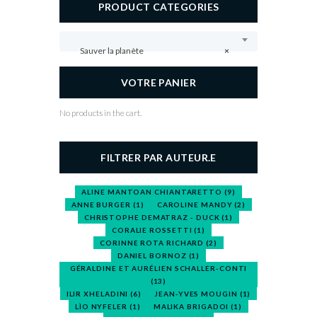
PRODUCT CATEGORIES
Sauver la planète
×
VOTRE PANIER
No products in the cart.
FILTRER PAR AUTEUR.E
ALINE MANTOAN CHIANTARETTO
(9)
ANNE BURGER
(1)
CAROLINE MANDY
(2)
CHRISTOPHE DEMATRAZ - DUCK
(1)
CORALIE ROSSETTI
(1)
CORINNE ROTA RICHARD
(2)
DANIEL BORNOZ
(1)
GÉRALDINE ET AURÉLIEN SCHALLER-CONTI
(13)
ILIR XHELADINI
(6)
JEAN-YVES MOUGIN
(1)
LÌO NYFELER
(1)
MALIKA BRIGADOI
(1)