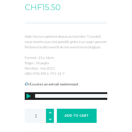
CHF
15.50
Aider les ours polaires depuis sa chambre ? Cocolait
nous montre que c’est possible grâce à un super pouvoir.
Partons à la découverte de son aventure écologique.
Format : 23 x 16cm
Pages : 36 pages
Parution : mai 2021
ISBN 978-9951-791-13-7
Écoutez un extrait maintenant
:
ADD TO CART