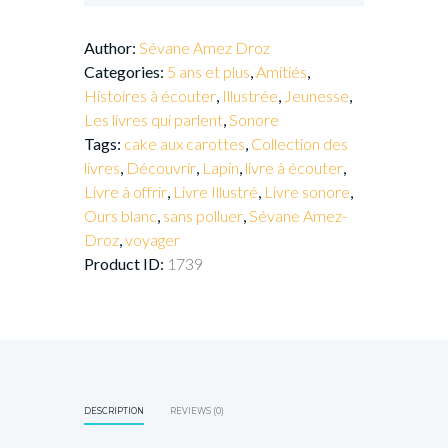
Author:
Sévane Amez Droz
Categories:
5 ans et plus
,
Amitiés
,
Histoires à écouter
,
Illustrée
,
Jeunesse
,
Les livres qui parlent
,
Sonore
Tags:
cake aux carottes
,
Collection des
livres
,
Découvrir
,
Lapin
,
livre à écouter
,
Livre à offrir
,
Livre Illustré
,
Livre sonore
,
Ours blanc
,
sans polluer
,
Sévane Amez-
Droz
,
voyager
Product ID:
1739
DESCRIPTION
REVIEWS (0)