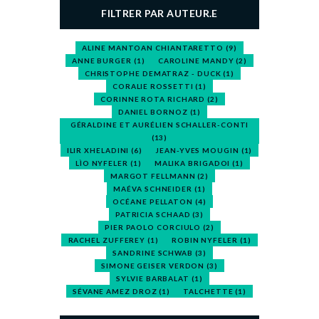
FILTRER PAR AUTEUR.E
ALINE MANTOAN CHIANTARETTO
(9)
ANNE BURGER
(1)
CAROLINE MANDY
(2)
CHRISTOPHE DEMATRAZ - DUCK
(1)
CORALIE ROSSETTI
(1)
CORINNE ROTA RICHARD
(2)
DANIEL BORNOZ
(1)
GÉRALDINE ET AURÉLIEN SCHALLER-CONTI
(13)
ILIR XHELADINI
(6)
JEAN-YVES MOUGIN
(1)
LÌO NYFELER
(1)
MALIKA BRIGADOI
(1)
MARGOT FELLMANN
(2)
MAÉVA SCHNEIDER
(1)
OCÉANE PELLATON
(4)
PATRICIA SCHAAD
(3)
PIER PAOLO CORCIULO
(2)
RACHEL ZUFFEREY
(1)
ROBIN NYFELER
(1)
SANDRINE SCHWAB
(3)
SIMONE GEISER VERDON
(3)
SYLVIE BARBALAT
(1)
SÉVANE AMEZ DROZ
(1)
TALCHETTE
(1)