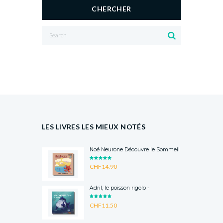
CHERCHER
LES LIVRES LES MIEUX NOTÉS
Noé Neurone Découvre le Sommeil
RATED
CHF
14.90
5.00
OUT
OF 5
Adril, le poisson rigolo -
RATED
CHF
11.50
5.00
OUT
OF 5