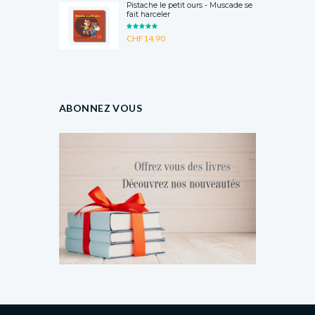
Pistache le petit ours - Muscade se
fait harceler
RATED
CHF
14.90
5.00
OUT
OF 5
ABONNEZ VOUS