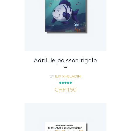
Adril, le poisson rigolo
–
BY
ILIR XHELADINI
Rated
CHF
11.50
5.00
out of 5