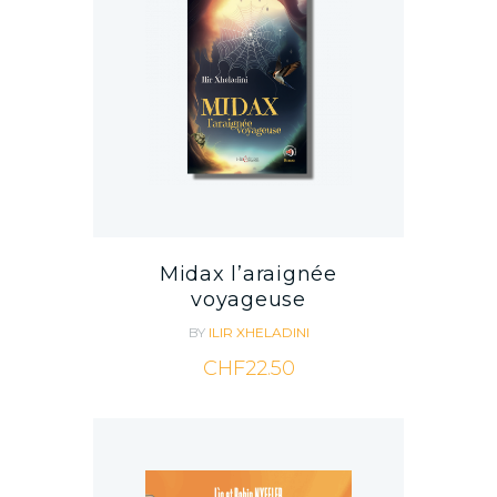
Midax l’araignée
voyageuse
BY
ILIR XHELADINI
CHF
22.50