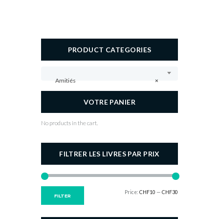
PRODUCT CATEGORIES
Amitiés
×
VOTRE PANIER
No products in the cart.
FILTRER LES LIVRES PAR PRIX
Price:
CHF10
—
CHF30
Min
Max
FILTER
price
price